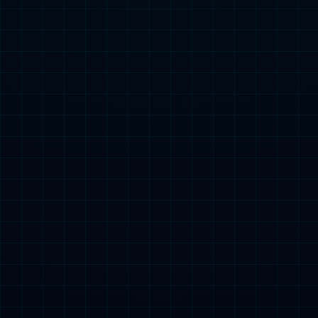
公告 | lewin乐玩苯溴马隆片获批上市
医保乙类，国家基药，视同过评
了解更多
最新资讯
了解更多
2026-06-22
公告 | lewin乐玩盐酸丙卡特罗口服溶液获批上市
2026-06-18