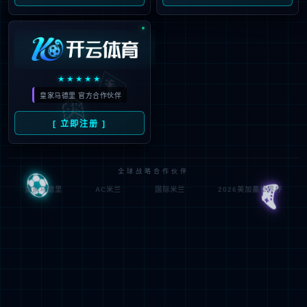
研发创新
以创新为发展源动力
INNOVATION AS THE FUEL OF OUR
DEVELOPMENT