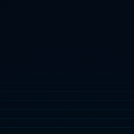
产品中心
PRODUCT
儿童药
慢病药
馥感啉口服液
益气健脾口服液
羧甲司坦口服溶液
功能主治：清热解毒，止咳平喘,益气疏表。用于小儿气虚
功能主治：健脾益气，和胃化食。用于脾胃虚弱证的辅助治
适应症：用于治疗慢性支气管炎等疾病引起的痰液粘稠、咳
感冒所引起的发烧、咳嗽、气喘、咽喉肿痛。
疗。
痰困难患者。
更多产品
更多产品
更多产品